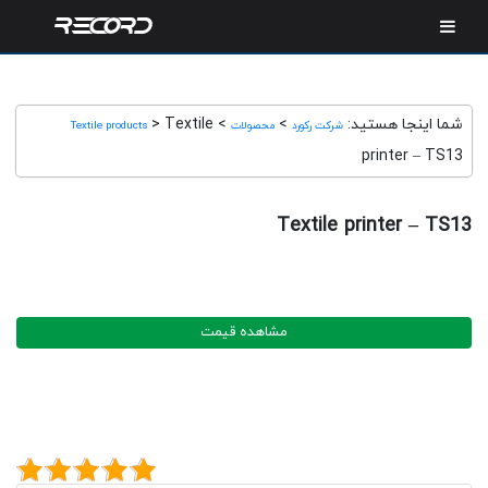
شما اینجا هستید:
>
>
Textile
>
شرکت رکورد
محصولات
Textile products
printer – TS13
Textile printer – TS13
مشاهده قیمت
امتیاز کاربران به این محصول
5/5 - (1 vote)