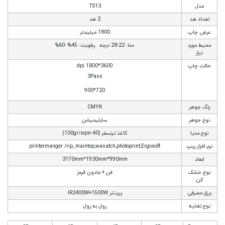
مدل
TS13
تعداد هد
2 هد
عرض چاپ
1800 میلیمتر
محیط مورد
دما: 22-28 درجه رطوبت: 45%- 60%
نیاز
حالت چاپ
3600*1800 dpi
3Pass
720*900
رنگ جوهر
CMYK
نوع جوهر
سابلیمیشن
نوع مدیا
کاغذ ترنسفر (40-100gr/sqm)
نرم افزار ریپ
printermanger /rip_maintop,wasatch,photoprint,Ergosoft
ابعاد
3170mm*1930mm*990mm
نوع خشک
فن + مادون قرمز
کن
برق مصرفی
پرینتر IR2400W+1500W
نوع تغذیه
رول به رول