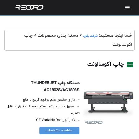
شما اینجا هستید:
>
دسته بندی محصولات
>
چاپ
شرکت رکورد
اکوسالونت
چاپ اکوسالونت
دستگاه چاپ THUNDERJET
AC1802S/AC1803S
دارای سنسور عدم برخورد کریج با مانع
مجهز به سیستم استپ بسیار دقیق و قابل
تنظیم
تکنولوژی GZ Variable Dot
مشاهده مشخصات