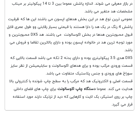
در بازار معرفی می شوند. اندازه پاشش عموما بین 3 تا 14 پیکولیتر بر میناب
مشخصات هد متغیر می باشد.
عمومی ترین نوع هد در این بخش هدهای اپسون می باشند این ها که ظرفیت
پاشش 4 رنگ در یک هد را دارا هستند با قیمتی بسیار رقابتی وو طول عمری قابل
قبول محبوبترین هدها در بخش اکوسالونت می باشند. هد DX5 محبوبترین و
مورد توجه ترین هد در خانواده اپسون بوده و دارای بالاترین تقاضا و فروش می
باشد.
DX5 هدی 3.5 پیکولیتری بوده و دارای بدنه 2 تکه می باشد قسمت بالایی که
قسمت ورودی مرکب بوده و برای هدهای اکوسالونت و سابلیمیشن از نظر سایز
سوراخ های ورودی و جنس پلاستیک متفاوت می باشد.
قسمت اصلی و الکترونیک هد که مرکب را به سطح چاپ شونده با کنترولی بالا
هدایت می کند. عموما
دستگاه چاپ اکوسالونت
برای چاپ های فضای داخلی
چاپ بر روی استیکر، بک لایت و کارهایی که دید از نزذیک دارند مورد استفاده
قرار می گیرد.