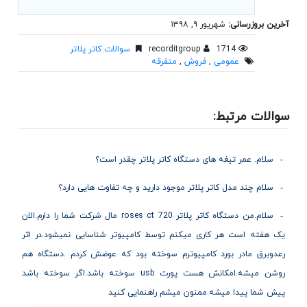
آخرین بروزرسانی:
شهریور ۹, ۱۳۹۸
1714
recorditgroup
سوالات کاتر پلاتر
عمومی
,
فروش
,
متفرقه
سوالات مرتبط:
سلام. عمر تیغه های دستگاه کاتر پلاتر چقدر است؟
سلام چند مدل کاتر پلاتر موجود دارید و چه تفاوت هایی دارد؟
سلام.من دستگاه کاتر پلاتر roses ct 720 مال شرکت شما را دارم.الان
یک هفته است هر کاری میکنم توسط کامپیوتر شناسایی نمیشود.در اثر
رعدوبرق مادر بورد کامپیوترم سوخته بود که عوضش کردم .دستگاه هم
روشن میشه.امکانش هست پورت usb سوخته باشد.اگر سوخته باشد
پیش شما پیدا میشه.ممنون میشم راهنمایی کنید