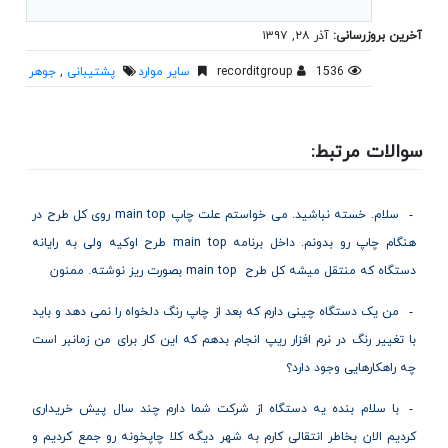
آخرین بروزرسانی:
آذر ۲۸, ۱۳۹۷
1536
recorditgroup
سایر موارد
پشتیبانی
,
جوهر
سوالات مرتبط:
سلام. خسته نباشید. می خواستم علت چاپ main top روی کل طرح در
هنگام چاپ رو بدونم. داخل برنامه main top طرح اوکیه ولی به رایانه
دستگاه که منتقل میشه کل طرح main top بصورت ریز نوشته. ممنون
من یک دستگاه چینی دارم که بعد از چاپ رنگ دلخواه را نمی دهد و باید
با تغییر رنگ در نرم افزار ریپ انجام بدهم که این کار برای من زمانبر است
چه راهکارهایی وجود دارد؟
با سلام بنده یه دستگاه از شرکت شما دارم چند سال پیش خریداری
کردیم الان بخاطر انتقالی کارم به شهر دیگه کلا چاپخونه رو جمع کردیم و