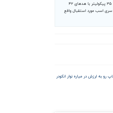
پیکولیترممکن است در ابتدا موجب رضایت مصرف کننده باشد اما به دلیل مغایرت فنی هدهای ۳۵ پیکولیتر با هدهای ۴۲
ا سری اسب مورد استقبال واقع
تگاه چاپ رو به لرزش در میاره نوار انکودر