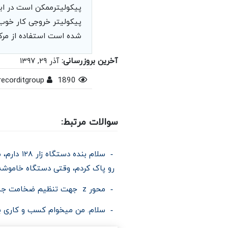
پیکولیتر خروجی کار خوب 
شده است استفاده از مرکب
آخرین بروزرسانی:
آذر ۲۹, ۱۳۹۷
recorditgroup
1890
سوالات مرتبط:
سلام بند
رو پاک کردم، وقتی دستگاه خاموشه
محور z جهت تنظیم ضخامت جنس عمل نمی کند و بالا و پایین نمی شود. علت چیست؟
سلام. من میخوام کسب و کاری بر