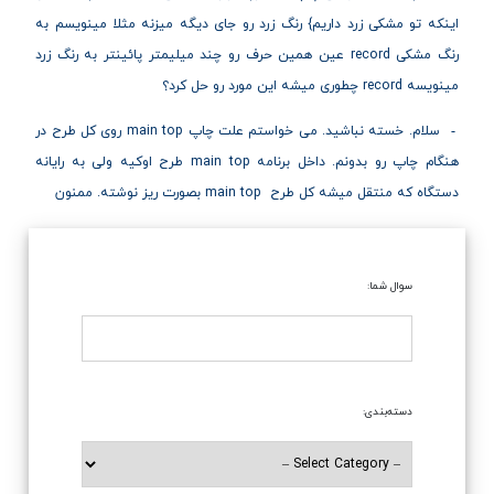
اینکه تو مشکی زرد داریم} رنگ زرد رو جای دیگه میزنه مثلا مینویسم به
رنگ مشکی record عین همین حرف رو چند میلیمتر پائینتر به رنگ زرد
مینویسه record چطوری میشه این مورد رو حل کرد؟
سلام. خسته نباشید. می خواستم علت چاپ main top روی کل طرح در
هنگام چاپ رو بدونم. داخل برنامه main top طرح اوکیه ولی به رایانه
دستگاه که منتقل میشه کل طرح main top بصورت ریز نوشته. ممنون
سوال شما:
دسته‌بندی: