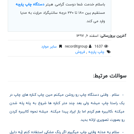
باسلام خدمت شما دوست گرامی. هیتر
دستگاه چاپ پارچه
مستقیم بین ۱۸۰ تا ۲۲۰ درجه سانتیگراد حرارت به مدیا
وارد می کند.
آخرین بروزرسانی:
اسفند ۶, ۱۳۹۷
1637
recorditgroup
سایر موارد
چاپ پارچه
,
فروش
سوالات مرتبط:
سلام . وقتی دستگاه چاپ رو روشن میکنم حین چاپ کناره های چاپ در
یک راستا چاپ میشه ولی بعد چند متر کناره ها شروع به پله پله شدن
میکنه ،کالیبره هم کردم اما باز ایراد پیدا میکنه. میشه نحوه کالیبره کردن
رو بصورت تصویری ارائه بدید.
سلام یه مدته وقتی چاپ میگیرم اگر رنگ مشکی استفاده کنم {به دلیل