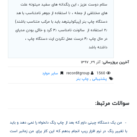
سلام دوست عزیز ، این رنگدانه های سفید میتونه علت
های مختلفی از جمله ، ۱٫ استفاده از جوهر نامتناسب با هد
دستگاه چاپ بنر (پیکولیترهد باید با مرکب متناسب باشند)
۲٫ استفاده از سالونت نامناسب ۳٫ گرد و خاکی بودن مدیای
در حال چاپ ۴٫ درست عمل نکردن ارت دستگاه چاپ ،
داشته باشد
آخرین بروزرسانی:
آذر ۲۹, ۱۳۹۷
1560
recorditgroup
سایر موارد
پشتیبانی
,
چاپ بنر
سوالات مرتبط:
من یک دستگاه چینی دارم که بعد از چاپ رنگ دلخواه را نمی دهد و باید
با تغییر رنگ در نرم افزار ریپ انجام بدهم که این کار برای من زمانبر است