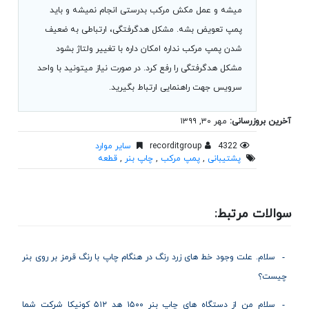
میشه و عمل مکش مرکب بدرستی انجام نمیشه و باید
پمپ تعویض بشه. مشکل هدگرفتگی، ارتباطی به ضعیف
شدن پمپ مرکب نداره امکان داره با تغییر ولتاژ بشود
مشکل هدگرفتگی را رفع کرد. در صورت نیاز میتونید با واحد
سرویس جهت راهنمایی ارتباط بگیرید.
آخرین بروزرسانی:
مهر ۳۰, ۱۳۹۹
4322
recorditgroup
سایر موارد
پشتیبانی
,
پمپ مرکب
,
چاپ بنر
,
قطعه
سوالات مرتبط:
سلام. علت وجود خط های زرد رنگ در هنگام چاپ با رنگ قرمز بر روی بنر
چیست؟
سلام من از دستگاه های چاپ بنر ۱۵۰۰ هد ۵۱۲ کونیکا شرکت شما