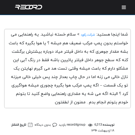
شما اینجا هستید:
>
سلام خسته نباشید. یه راهنمایی می
شرکت رکورد
خواستم بدون پمپ مرکب ضعیف هم میشه ؟ یا هوا بگیره که باعث
بشه مقدار جوهری که به داخل فیلتر میاد دوباره بیشترش برگشت
کنه که سطح جوهر داخل فیلتر پائیین باشه فقط در رنگ آبی این
مشکلو دارم که باعث میشه وقتی تست هد می گیرم نهایتن یک
نازل خالی می زنه اما در حال چاپ بعداز چند پس خیلی خالی میزنه
تو یک قسمت – اگه پمپ مرکب هوا بگیره چجوری میشه هواگیری
کرد ؟ البته اگه می شه یه مقداری راهنمایی واضع کنید تا بتونم
خودم بتونم انجام بدم . ممنون از لطفتون
نویسنده:
6,313 بازدید
recorditgroup
بدون دیدگاه
تاریخ انتشار:
۱۸ اردیبهشت ۱۳۹۶