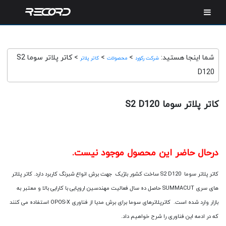
شما اینجا هستید:
>
>
>
کاتر پلاتر سوما S2
شرکت رکورد
محصولات
کاتر پلاتر
D120
کاتر پلاتر سوما S2 D120
درحال حاضر این محصول موجود نیست.
کاتر پلاتر سوما S2 D120 ساخت کشور بلژیک جهت برش انواع شبرنگ کاربرد دارد. کاتر پلاتر
های سری SUMMACUT حاصل ده سال فعالیت مهندسین اروپایی با کارایی بالا و معتبر به
بازار وارد شده است. کاترپلاترهای سوما برای برش مدیا از فناوری OPOS-X استفاده می کنند
که در ادمه این فناوری را شرح خواهیم داد.