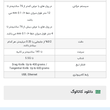
سیستم حرکتی
در رول ﻫﺎی ﺑﺎ ﻋﺮض ﮐﻤﺘﺮ از 76 ﺳﺎﻧﺘﯿﻤﺘﺮ ﺗﺎ
12 ﻣﺘﺮ ﻃﻮل ﻣﯿﺰان ﺧﻄﺎ +/- 0.1 mm ﻣﯽ
ﺑﺎﺷﺪ.
در رول ﻫﺎی ﺑﺎ ﻋﺮض ﺑﯿﺶ از 76 ﺳﺎﻧﺘﯿﻤﺘﺮ ﺗﺎ
4 ﻣﺘﺮ ﻃﻮل ﻣﯿﺰان ﺧﻄﺎ +/- 0.1 mm ﻣﯽ ﺑﺎﺷﺪ.
دقت
%0/2 از ﺟﺎﺑﺠﺎﯾﯽ ﯾﺎ 0.25 ﻣﯿﻠﯿﻤﺘﺮ، ﻫﺮ ﮐﺪام
ﺑﯿﺸﺘﺮ ﺑﺎﺷﺪ.
سرعت
تا 141 سانتیمتر بر ثانیه
شتاب
ﺗﺎ 5.5G
فشار تیغ
Drag Knife: Up to 400 grams /
Tangential Knife: Up to 600 grams
رابط کامپیوتری
USB; Ethernet
دانلود کاتالوگ