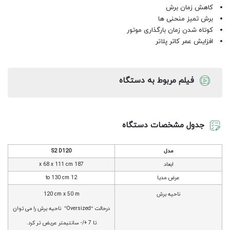
کاهش زمان برش
برش تمیز منحنی ها
کوتاه شدن زمان بارگذاری موتور
افزایش عمر کاتر پلاتر
فیلم مربوط به دستگاه
جدول مشخصات دستگاه
مدل
S2 D120
ابعاد
187 x 68 x 111 cm
عرض مدیا
12 to 130 cm
ناحیه برش
120 cm x 50 m
درﺣﺎﻟﺖ “Oversized” ﻧﺎﺣﯿﻪ ﺑﺮش را ﻣﯽ ﺗﻮان
ﺗﺎ 7 +/- ﺳﺎﻧﺘﯿﻤﺘﺮ ﻋﺮﯾﺾ ﺗﺮ ﮐﺮد.