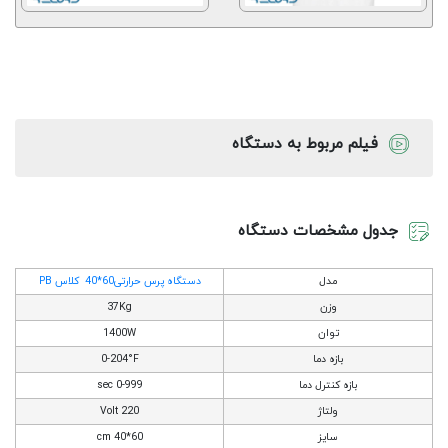
فیلم مربوط به دستگاه
جدول مشخصات دستگاه
مدل
دستگاه پرس حرارتی60*40 کلاس PB
وزن
37Kg
توان
1400W
بازه دما
0-204°F
بازه کنترل دما
0-999 sec
ولتاژ
220 Volt
سایز
60*40 cm