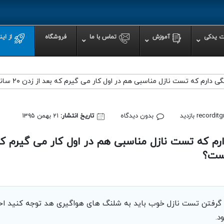
ت یدکی
آموزش
تماس با ما
فروشگاه
از ای
 تست نازل مناسبی هم در اول کار می گیرم که بعد از زدن ۲۰ سانتیمتر هد می گیرد. مشکل در چیست؟
ازل
اپ روی موس پد
اده از دستگاه پرس حرارتی
recordit
بدون دیدگاه
تاریخ انتشار:
۲۱ بهمن ۱۳۹۵
ه پرس سابلیمیشن حرارتی
حرارتی یک دستگاه امن است؟
ری از چاپ های بی کیفیت در دستگاه پرس حرارتی
ست؟
ی چاپ شرکت رکورد در دکوراسیون و لوازم خانگی
ی دست یابی به بهترین نتیجه در دستگاه پرس حرارتی باید رعایت کرد؟
ه گرفتن تست نازل خوب باید به شلنگ های هواگیری هد توجه کنید احت
د.