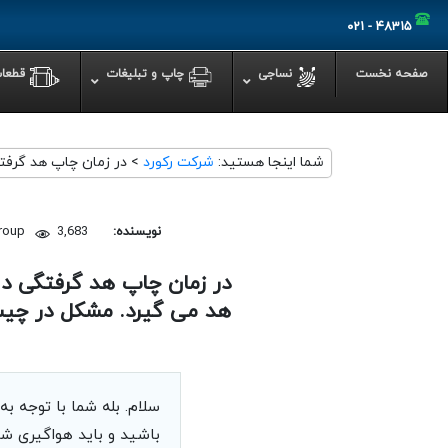
۴۸۳۱۵ - ۰۲۱
صفحه نخست
نساجی
چاپ‌ و تبلیغات
قطعا
شما اینجا هستید:
شرکت رکورد
>
در زمان چاپ هد گرفتگی دارم که
دستگاه چاپ روی پ
چاپ با دستگاه چ
نکات مهم در استف
نویسنده:
3,683 بازدید
group
تمیز کردن دستگا
آیا دستگاه پرس 
نکاتی برای جلوگی
هد می گیرد. مشکل در چی
کاربرد دستگاه ها
چه مواردی را برا
سلام. بله شما با توجه ب
باشید و باید هواگیری شو