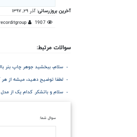
آخرین بروزرسانی:
آذر ۲۹, ۱۳۹۷
recorditgroup
1907
سوالات مرتبط:
سلام، ببخشید جوهر چاپ بنر بالآی ۵ سال ماندگاری هم د
لطفا توضیح دهید، میشه از هر کاب
سلام و باتشکر. کدام یک از مد
سوال شما: