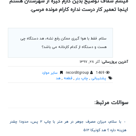
میشم شفاف توضیح بدین کارم گیره از شهرستان هستم
اینجا تعمیر کار درست نداره کارام مونده مرسی.
سلام. فقط با هوا گیری ممکن رفع نشه، هد دستگاه چی
هست و دستگاه از کدام کارخانه می باشد؟
آخرین بروزرسانی:
آذر ۲۸, ۱۳۹۷
1469
recorditgroup
سایر موارد
پشتیبانی
,
چاپ بنر
,
قطعه
,
هد
سوالات مرتبط:
با سلام، میزان مصرف جوهر در هر متر با چاپ ۲ پس، حدودا چقدر
هزینه داره ؟ هد کونیکا ۵۱۲