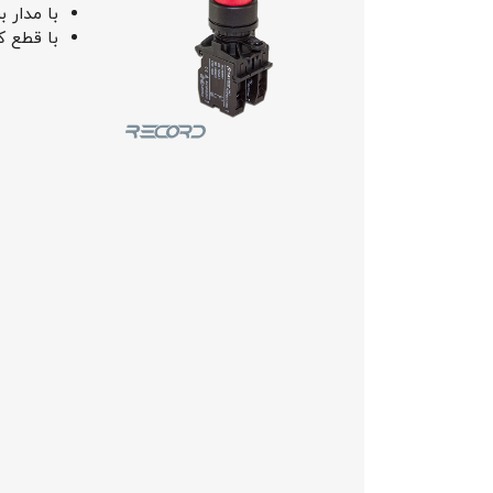
با مدار 
با قطع 