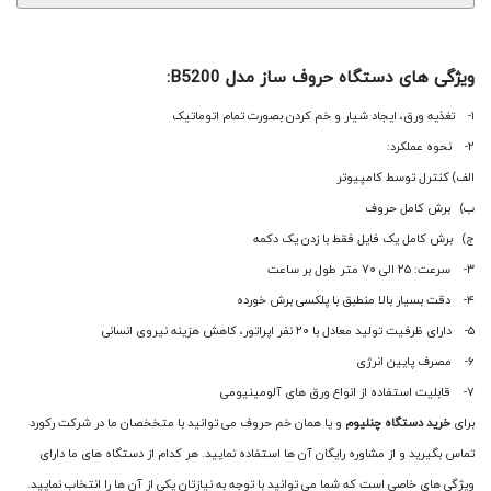
ویژگی های دستگاه حروف ساز مدل B5200:
۱- تغذیه ورق، ایجاد شیار و خم کردن بصورت تمام اتوماتیک
۲- نحوه عملکرد:
الف) کنترل توسط کامپیوتر
ب) برش کامل حروف
ج) برش کامل یک فایل فقط با زدن یک دکمه
۳- سرعت: ۲۵ الی ۷۰ متر طول بر ساعت
۴- دقت بسیار بالا منطبق با پلکسی برش خورده
۵- دارای ظرفیت تولید معادل با ۲۰ نفر اپراتور، کاهش هزینه نیروی انسانی
۶- مصرف پایین انرژی
۷- قابلیت استفاده از انواع ورق های آلومینیومی
برای
خرید دستگاه چنلیوم
و یا همان خم حروف می توانید با متخخصان ما در شرکت رکورد
تماس بگیرید و از مشاوره رایگان آن ها استفاده نمایید. هر کدام از دستگاه های ما دارای
ویژگی های خاصی است که شما می توانید با توجه به نیازتان یکی از آن ها را انتخاب نمایید.