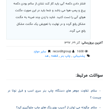
فشار دادن دکمه آبی باید کار کند نشان از سالم بودن دکمه
پرچ و پمپ هوا می باشد و شما باید در این صورت مگنت
هوای آبی را تست کنید. شاید با زدن چند ضربه به مگنت
مشکل رفع گردد و در نهایت با تعویض یک مگنت مشکل
رفع می گردد.
آخرین بروزرسانی:
آذر ۲۹, ۱۳۹۷
1608
recorditgroup
سایر موارد
پشتیبانی
,
چاپ بنر
,
قطعه
,
هد
سوالات مرتبط:
سلام. تفاوت جوهر های دستگاه چاپ بنر سری اسب و فیل نوتا در
چیست ؟
سلام. چگونه می توان از آسیب بوی رنگ های چاپ جلوگیری کرد؟